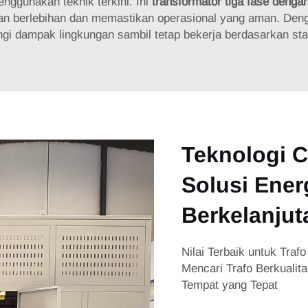
nggunakan teknik terkini. Ini
transformator tiga fase deng
 berlebihan dan memastikan operasional yang aman. Denga
 dampak lingkungan sambil tetap bekerja berdasarkan stan
Teknologi 
Solusi Ene
Berkelanjut
Nilai Terbaik untuk Traf
Mencari Trafo Berkualit
Tempat yang Tepat